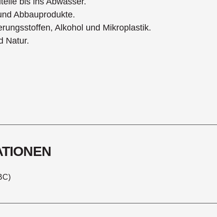
teile bis ins Abwasser.
und Abbauprodukte.
erungsstoffen, Alkohol und Mikroplastik.
d Natur.
ATIONEN
IBC)