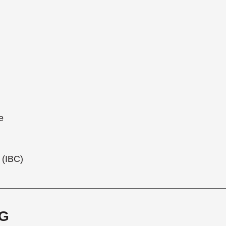
e
 (IBC)
G