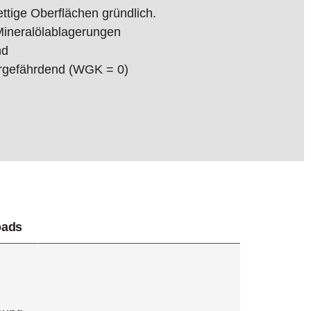
ettige Oberflächen gründlich.
 Mineralölablagerungen
nd
ergefährdend (WGK = 0)
oads